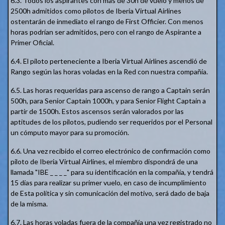
6.3. Todos los aspirantes con más de 30h de vuelo y menos de
2500h admitidos como pilotos de Iberia Virtual Airlines
ostentarán de inmediato el rango de First Officier. Con menos
horas podrían ser admitidos, pero con el rango de Aspirante a
Primer Oficial.
6.4. El piloto perteneciente a Iberia Virtual Airlines ascendió de
Rango según las horas voladas en la Red con nuestra compañía.
6.5. Las horas requeridas para ascenso de rango a Captain serán
500h, para Senior Captain 1000h, y para Senior Flight Captain a
partir de 1500h. Estos ascensos serán valorados por las
aptitudes de los pilotos, pudiendo ser requeridos por el Personal
un cómputo mayor para su promoción.
6.6. Una vez recibido el correo electrónico de confirmación como
piloto de Iberia Virtual Airlines, el miembro dispondrá de una
llamada "IBE _ _ _ _" para su identificación en la compañía, y tendrá
15 días para realizar su primer vuelo, en caso de incumplimiento
de Esta política y sin comunicación del motivo, será dado de baja
de la misma.
6.7. Las horas voladas fuera de la compañía una vez registrado no