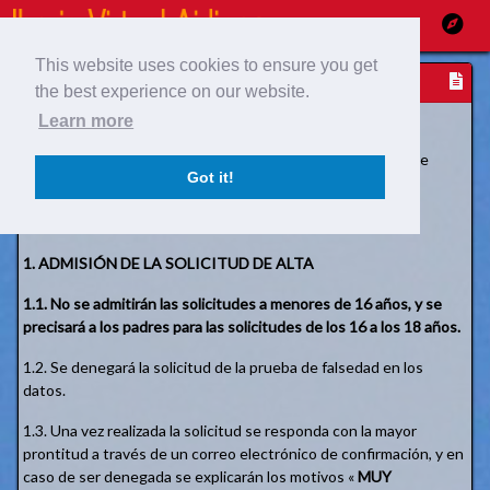
Ma
Me
This website uses cookies to ensure you get
Regulations
the best experience on our website.
NORMATIVA DE IBERIA LÍNEAS AÉREAS VIRTUALES
Learn more
Si has llegado a la web de la aerolínea por mera curiosidad te
Got it!
recomandamos no darte de Alta.
Ahorrarás tiempo y nosotros esfuerzo.
1. ADMISIÓN DE LA SOLICITUD DE ALTA
1.1. No se admitirán las solicitudes a menores de 16 años, y se
precisará a los padres para las solicitudes de los 16 a los 18 años.
1.2. Se denegará la solicitud de la prueba de falsedad en los
datos.
1.3. Una vez realizada la solicitud se responda con la mayor
prontitud a través de un correo electrónico de confirmación, y en
caso de ser denegada se explicarán los motivos «
MUY